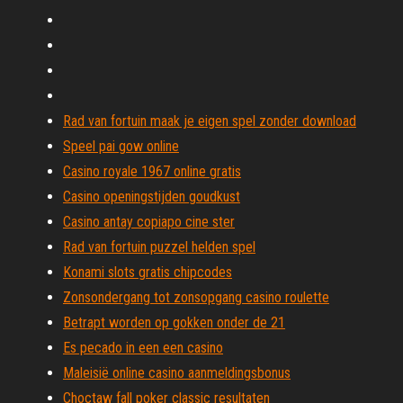
Rad van fortuin maak je eigen spel zonder download
Speel pai gow online
Casino royale 1967 online gratis
Casino openingstijden goudkust
Casino antay copiapo cine ster
Rad van fortuin puzzel helden spel
Konami slots gratis chipcodes
Zonsondergang tot zonsopgang casino roulette
Betrapt worden op gokken onder de 21
Es pecado in een een casino
Maleisië online casino aanmeldingsbonus
Choctaw fall poker classic resultaten