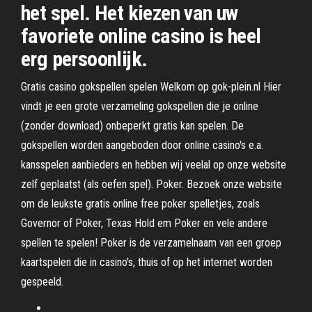
het spel. Het kiezen van uw
favoriete online casino is heel
erg persoonlijk.
Gratis casino gokspellen spelen Welkom op gok-plein.nl Hier
vindt je een grote verzameling gokspellen die je online
(zonder download) onbeperkt gratis kan spelen. De
gokspellen worden aangeboden door online casino's e.a.
kansspelen aanbieders en hebben wij veelal op onze website
zelf geplaatst (als oefen spel). Poker. Bezoek onze website
om de leukste gratis online free poker spelletjes, zoals
Governor of Poker, Texas Hold em Poker en vele andere
spellen te spelen! Poker is de verzamelnaam van een groep
kaartspelen die in casino's, thuis of op het internet worden
gespeeld.