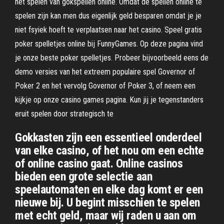
het spelen van gokspellen online. Omdat de spellen online te
spelen zijn kan men dus eigenlijk geld besparen omdat je je
niet fsyiek hoeft te verplaatsen naar het casino. Speel gratis
poker spelletjes online bij FunnyGames. Op deze pagina vind
je onze beste poker spelletjes. Probeer bijvoorbeeld eens de
demo versies van het extreem populaire spel Governor of
Poker 2 en het vervolg Governor of Poker 3, of neem een
kijkje op onze casino games pagina. Kun jij je tegenstanders
eruit spelen door strategisch te
Gokkasten zijn een essentieel onderdeel
van elke casino, of het nou om een echte
of online casino gaat. Online casinos
bieden een grote selectie aan
speelautomaten en elke dag komt er een
nieuwe bij. U begint misschien te spelen
met echt geld, maar wij raden u aan om