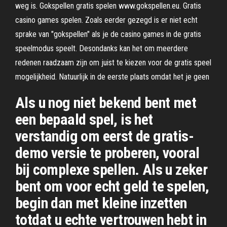
weg is. Gokspellen gratis spelen www.gokspellen.eu. Gratis
casino games spelen. Zoals eerder gezegd is er niet echt
sprake van "gokspellen" als je de casino games in de gratis
speelmodus speelt. Desondanks kan het om meerdere
redenen raadzaam zijn om juist te kiezen voor de gratis speel
mogelijkheid. Natuurlijk in de eerste plaats omdat het je geen
Als u nog niet bekend bent met
een bepaald spel, is het
verstandig om eerst de gratis-
demo versie te proberen, vooral
bij complexe spellen. Als u zeker
bent om voor echt geld te spelen,
begin dan met kleine inzetten
totdat u echte vertrouwen hebt in