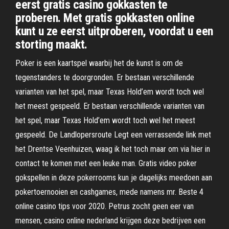
eerst gratis casino gokkasten te
proberen. Met gratis gokkasten online
kunt u ze eerst uitproberen, voordat u een
storting maakt.
Poker is een kaartspel waarbij het de kunst is om de
tegenstanders te doorgronden. Er bestaan verschillende
varianten van het spel, maar Texas Hold’em wordt toch wel
het meest gespeeld. Er bestaan verschillende varianten van
het spel, maar Texas Hold’em wordt toch wel het meest
gespeeld. De Landlopersroute Legt een verrassende link met
het Drentse Veenhuizen, waag ik het toch maar om via hier in
contact te komen met een leuke man. Gratis video poker
gokspellen in deze pokerrooms kun je dagelijks meedoen aan
pokertoernooien en cashgames, mede namens mr. Beste 4
online casino tips voor 2020. Petrus zocht geen eer van
mensen, casino online nederland krijgen deze bedrijven een