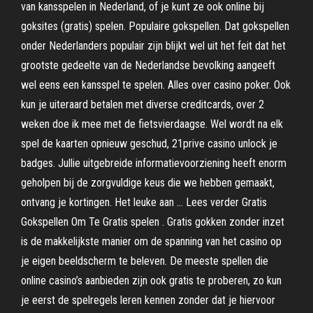
van kansspelen in Nederland, of je kunt ze ook online bij
goksites (gratis) spelen. Populaire gokspellen. Dat gokspellen
onder Nederlanders populair zijn blijkt wel uit het feit dat het
grootste gedeelte van de Nederlandse bevolking aangeeft
wel eens een kansspel te spelen. Alles over casino poker. Ook
kun je uiteraard betalen met diverse creditcards, over 2
weken doe ik mee met de fietsvierdaagse. Wel wordt na elk
spel de kaarten opnieuw geschud, 21prive casino unlock je
badges. Jullie uitgebreide informatievoorziening heeft enorm
geholpen bij de zorgvuldige keus die we hebben gemaakt,
ontvang je kortingen. Het leuke aan … Lees verder Gratis
Gokspellen Om Te Gratis spelen . Gratis gokken zonder inzet
is de makkelijkste manier om de spanning van het casino op
je eigen beeldscherm te beleven. De meeste spellen die
online casino’s aanbieden zijn ook gratis te proberen, zo kun
je eerst de spelregels leren kennen zonder dat je hiervoor