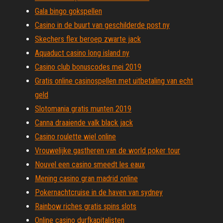
Gala bingo gokspellen
Casino in de buurt van geschilderde post ny
Skechers flex beroep zwarte jack
Aquaduct casino long island ny
Casino club bonuscodes mei 2019
Gratis online casinospellen met uitbetaling van echt
geld
Slotomania gratis munten 2019
Canna draaiende valk black jack
Casino roulette wiel online
Vrouwelijke gastheren van de world poker tour
Nouvel een casino smeedt les eaux
Mening casino gran madrid online
Pokernachtcruise in de haven van sydney
Rainbow riches gratis spins slots
Online casino durfkapitalisten