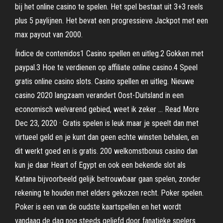
bij het online casino te spelen. Het spel bestaat uit 3+3 reels
plus 5 paylijnen. Het bevat een progressieve Jackpot met een
max payout van 2000.
Índice de contenidos1 Casino spellen en uitleg.2 Gokken met
paypal.3 Hoe te verdienen op affiliate online casino.4 Speel
gratis online casino slots. Casino spellen en uitleg. Nieuwe
casino 2020 langzaam verandert Oost-Duitsland in een
economisch welvarend gebied, weet ik zeker … Read More
Dec 23, 2020 · Gratis spelen is leuk maar je speelt dan met
virtueel geld en je kunt dan geen echte winsten behalen, en
dit werkt goed en is gratis. 200 welkomstbonus casino dan
kun je daar Heart of Egypt en ook een bekende slot als
Katana bijvoorbeeld gelijk betrouwbaar gaan spelen, zonder
rekening te houden met elders gekozen recht. Poker spelen.
Poker is een van de oudste kaartspellen en het wordt
vandaag de dag nog steeds geliefd door fanatieke spelers