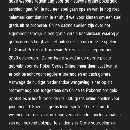
deze website regelmatig voor de nieuwste gratis pokergeld
aanbiedingen. Wil je nou een spel gaan spelen wat je nog niet
helemaal kent dan kan je er altijd wel voor kiezen om een spel
gratis uit te proberen. Online casino spellen zijn over het
algemeen namelijk in een gratis versie beschikbaar waarbij je
gratis credits krijgt van het online casino om mee te spelen.
Dit Social Poker platform van Pokeren.nl is in september
2020 gelanceerd. De software wordt in de eerste plaats
gebruikt voor de Poker Series Online, maar daarnaast kun je
er ook terecht voor reguliere toernooien en cash games.
Vanwege de huidige Nederlandse wetgeving is het op dit
moment nog niet toegestaan om Online te Pokeren om geld.
Spelletjes.nl heeft meer dan 10.000 gratis online spellen voor
jong en oud. Speel nu gratis leuke spellen! Leuk is om te
weten dat er dan vaak ook nog verschillende soorten variaties
van een bekend gokspel te vinden zijn. Grote voordelen van