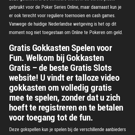
gebruikt voor de Poker Series Online, maar daarnaast kun je
er ook terecht voor reguliere toernooien en cash games.
Vanwege de huidige Nederlandse wetgeving is het op dit
moment nog niet toegestaan om Online te Pokeren om geld.
Gratis Gokkasten Spelen voor
Fun. Welkom bij Gokkasten
Gratis – de beste Gratis Slots
website! U vindt er talloze video
gokkasten om volledig gratis
mee te spelen, zonder dat u zich
hoeft te registreren en te betalen
voor toegang tot de fun.
Deze gokspellen kun je spelen bij de verschillende aanbieders