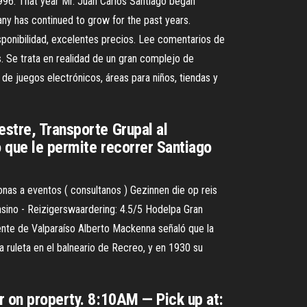
996. That year Mr. Juan Carlos Santiago began
any has continued to grow for the past years.
sponibilidad, excelentes precios. Lee comentarios de
s. Se trata en realidad de un gran complejo de
 de juegos electrónicos, áreas para niños, tiendas y
estre, Transporte Grupal al
o que le permite recorrer Santiago
nas a eventos ( consultanos ) Gezinnen die op reis
asino - Reizigerswaardering: 4.5/5 Hodelpa Gran
dente de Valparaíso Alberto Mackenna señaló que la
a ruleta en el balneario de Recreo, y en 1930 su
or on property. 8:10AM — Pick up at: