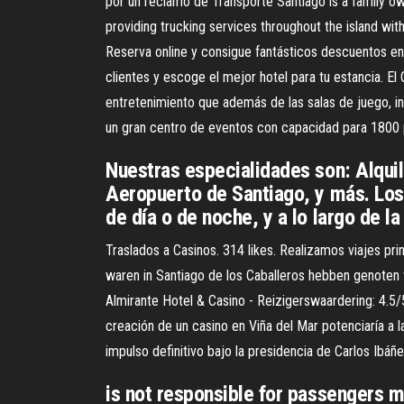
por un reclamo de Transporte Santiago is a family o
providing trucking services throughout the island wit
Reserva online y consigue fantásticos descuentos en
clientes y escoge el mejor hotel para tu estancia. El
entretenimiento que además de las salas de juego, incl
un gran centro de eventos con capacidad para 1800 
Nuestras especialidades son: Alquil
Aeropuerto de Santiago, y más. Los 
de día o de noche, y a lo largo de la 
Traslados a Casinos. 314 likes. Realizamos viajes p
waren in Santiago de los Caballeros hebben genoten v
Almirante Hotel & Casino - Reizigerswaardering: 4.5/
creación de un casino en Viña del Mar potenciaría a 
impulso definitivo bajo la presidencia de Carlos Ibá
is not responsible for passengers m