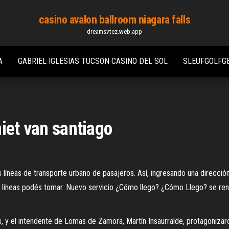
casino avalon ballroom niagara falls
dreamsvtez.web.app
A
GABRIEL IGLESIAS TUCSON CASINO DEL SOL
SLEUFGOLFGE
iet van santiago
 líneas de transporte urbano de pasajeros. Así, ingresando una direcció
é líneas podés tomar. Nuevo servicio ¿Cómo llego? ¿Cómo Llego? se ren
s, y el intendente de Lomas de Zamora, Martín Insaurralde, protagoniza