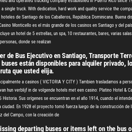
wned and operated trucking company established in Puerto Rico since 1
h a single truck. With dedication, hard work and quality service the comp
 hoteles de Santiago de los Caballeros, República Dominicana. Buena di
 Casino Monticello es el más grande de los casinos en Santiago y del paí
uye un hotel de 5 estrellas, un spa, 10 restaurantes, bares, varias salas
personas, donde se realizan
er de Bus Ejecutivo en Santiago, Transporte Terr
buses están disponibles para alquiler privado, l
ruta que usted elija.
rincipalmente a casinos ( VICTORIA Y CITY ) Tambien trasladamos a perso
an hun verblijf in de volgende hotels met een casino: Platino Hotel & C
5 Historia. Sus orígenes se encuentran en el año 1914, cuando el inten
la ciudad. En 1928 el proyecto tomó fuerza luego de la construcción de l
ñez del Campo, con la creación de
issing departing buses or items left on the bus 