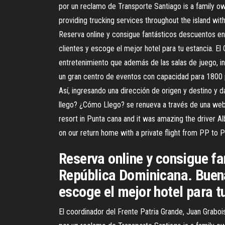
por un reclamo de Transporte Santiago is a family o
providing trucking services throughout the island wit
Reserva online y consigue fantásticos descuentos en
clientes y escoge el mejor hotel para tu estancia. El
entretenimiento que además de las salas de juego, incl
un gran centro de eventos con capacidad para 1800 p
Así, ingresando una dirección de origen y destino y
llego? ¿Cómo Llego? se renueva a través de una web
resort in Punta cana and it was amazing the driver A
on our return home with a private flight from PP to P
Reserva online y consigue fa
República Dominicana. Buena
escoge el mejor hotel para t
El coordinador del Frente Patria Grande, Juan Graboi