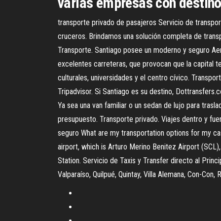
varias empresas con destino 
transporte privado de pasajeros Servicio de transport
cruceros. Brindamos una solución completa de transpo
Transporte. Santiago posee un moderno y seguro Aer
excelentes carreteras, que provocan que la capital 
culturales, universidades y el centro cívico. Transpo
Tripadvisor. Si Santiago es su destino, Dottransfers.
Ya sea una van familiar o un sedan de lujo para trasl
presupuesto. Transporte privado. Viajes dentro y f
seguro What are my transportation options for my cas
airport, which is Arturo Merino Benitez Airport (SCL
Station. Servicio de Taxis y Transfer directo al Pri
Valparaíso, Quilpué, Quintay, Villa Alemana, Con-Con, 