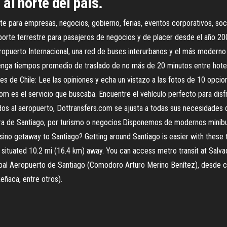
al norte del país.
e para empresas, negocios, gobierno, ferias, eventos corporativos, soci
rte terrestre para pasajeros de negocios y de placer desde el año 2004
opuerto Internacional, una red de buses interurbanos y el más modern
tenga tiempos promedio de traslado de no más de 20 minutos entre hotel
rtes de Chile: Lee las opiniones y echa un vistazo a las fotos de 10 opci
com es el servicio que buscaba. Encuentre el vehículo perfecto para disfr
ados al aeropuerto, Dottransfers.com se ajusta a todas sus necesidades d
uera de Santiago, por turismo o negocios.Disponemos de modernos minib
ino getaway to Santiago? Getting around Santiago is easier with these tr
), situated 10.2 mi (16.4 km) away. You can access metro transit at Sal
ncipal Aeropuerto de Santiago (Comodoro Arturo Merino Benítez), desde cu
Reñaca, entre otros).