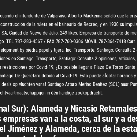
 cuando el intendente de Valparaíso Alberto Mackenna señaló que la crea
onstrucción de la ruleta en el balneario de Recreo, y en 1930 su impulso
 Ciudad de Nueve de Julio. 249 likes. Empresa de transporte de mer
ago. TEL 787-283-4567 / FAX 787-760-0306 MÓVIL 787-364-7418 Carr. 848
ent by piedra papel y tijera, Inc. Transporte, Santiago: Consulta 2 op
iones en Santiago. Transporte, Santiago: Consulta 2 opiniones, artículos,
s restricciones por Covid-19, ¿Es posible llegar a Plaza De Toros Sant
Santiago De Querétaro debido al Covid-19. Esto puede afectar horarios y 
 deals op vluchten vanaf Santiago Arturo Merino Benitez (SCL) naar Pan
uchtvaartmaatschappijen in één handige zoekopdracht.
nal Sur): Alameda y Nicasio Retamales,
empresas van a la costa, al sur y a de
el Jiménez y Alameda, cerca de la est