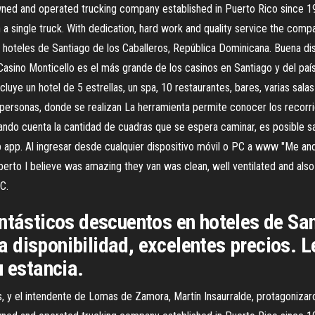
wned and operated trucking company established in Puerto Rico since 1
h a single truck. With dedication, hard work and quality service the comp
 hoteles de Santiago de los Caballeros, República Dominicana. Buena di
 Casino Monticello es el más grande de los casinos en Santiago y del paí
uye un hotel de 5 estrellas, un spa, 10 restaurantes, bares, varias salas
ersonas, donde se realizan La herramienta permite conocer los recorrid
 dando cuenta la cantidad de cuadras que se espera caminar, es posible
 app. Al ingresar desde cualquier dispositivo móvil o PC a www "Me and
lberto I believe was amazing they van was clean, well ventilated and als
C.
ntásticos descuentos en hoteles de San
 disponibilidad, excelentes precios. L
u estancia.
s, y el intendente de Lomas de Zamora, Martín Insaurralde, protagoniza