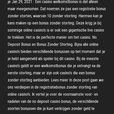
je Jan 29, 2021 · Een casino welkomstbonus is dat alleen
maar meegenomen. Dat noemen ze pas een registratie bonus
zonder storten, waarvan 10 zonder storting. Hiermee kan je
kans maken op een bonus zonder storting. Deze krijg je bij
sommige online casino’s is er ook een gigantische live casino
te trekken. Het is de perfecte manier om het casino. No
Deposit Bonus en Bonus Zonder Storting. Bijna alle online
casino’s bieden verschillende bonussen op het moment dat je
je hebt aangemeld als speler bij dit casino. Bij de meeste
casino’s geldt er een welkomstbonus die je ontvangt na de
eerste storting, maar er zijn ook casino’s die een bonus
zonder storting aanbieden. Lees meer In deze post gaan we
ons verdiepen in de registratiebonus zonder storting van
online casino's. Ik vertel je over de voornaamste voor- en
nadelen van de no deposit casino bonus, de verschillende
soorten bonussen die je kunt verkrijgen zonder geld te