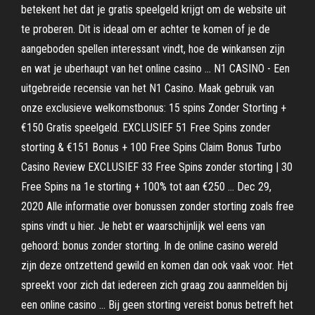
betekent het dat je gratis speelgeld krijgt om de website uit
te proberen. Dit is ideaal om er achter te komen of je de
aangeboden spellen interessant vindt, hoe de winkansen zijn
en wat je uberhaupt van het online casino … N1 CASINO - Een
uitgebreide recensie van het N1 Casino. Maak gebruik van
onze exclusieve welkomstbonus: 15 spins Zonder Storting +
€150 Gratis speelgeld. EXCLUSIEF 51 Free Spins zonder
storting & €151 Bonus + 100 Free Spins Claim Bonus Turbo
Casino Review EXCLUSIEF 33 Free Spins zonder storting | 30
Free Spins na 1e storting + 100% tot aan €250 … Dec 29,
2020 Alle informatie over bonussen zonder storting zoals free
spins vindt u hier. Je hebt er waarschijnlijk wel eens van
gehoord: bonus zonder storting. In de online casino wereld
zijn deze ontzettend gewild en komen dan ook vaak voor. Het
spreekt voor zich dat iedereen zich graag zou aanmelden bij
een online casino … Bij geen storting vereist bonus betreft het