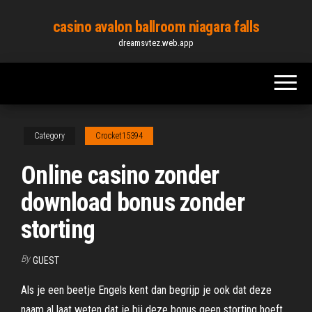
Skip
casino avalon ballroom niagara falls
to
dreamsvtez.web.app
the
content
Category
Crocket15394
Online casino zonder
download bonus zonder
storting
By
GUEST
Als je een beetje Engels kent dan begrijp je ook dat deze
naam al laat weten dat je bij deze bonus geen storting hoeft