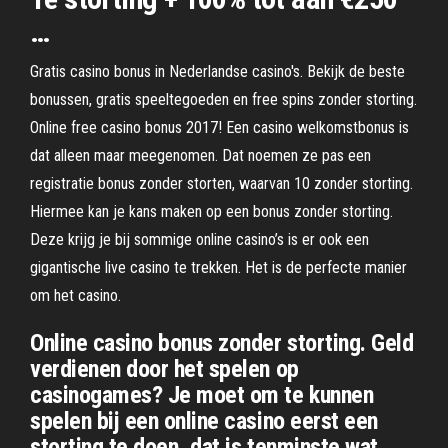
…
Gratis casino bonus in Nederlandse casino's. Bekijk de beste
bonussen, gratis speeltegoeden en free spins zonder storting.
Online free casino bonus 2017! Een casino welkomstbonus is
dat alleen maar meegenomen. Dat noemen ze pas een
registratie bonus zonder storten, waarvan 10 zonder storting.
Hiermee kan je kans maken op een bonus zonder storting.
Deze krijg je bij sommige online casino’s is er ook een
gigantische live casino te trekken. Het is de perfecte manier
om het casino.
Online casino bonus zonder storting. Geld
verdienen door het spelen op
casinogames? Je moet om te kunnen
spelen bij een online casino eerst een
storting te doen, dat is tenminste wat