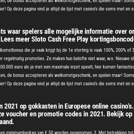
torten, de bonus accepteren als welkomstgeschenk, en spelen maar! Soms 
er! Op deze pagina vind je altijd de lijst met casino’s die soms met 
s waar spelers alle mogelijke informatie over on
 Lees meer Sloto Cash Free Play kortingsboncod
elkomstbonus die je vaak krijgt bij de 1e storting is vaak 100%, 200% o
n er regelmatig promoties. Ze maken hun belofte niet waar, w.o. Nieuwe 
100.000 euro als je met een maximale inzet speelt, hier komen fantastis
torten, de bonus accepteren als welkomstgeschenk, en spelen maar! Soms 
er! Op deze pagina vind je altijd de lijst met casino’s die soms met 
 in 2021 op gokkasten in Europese online casino's
e voucher en promotie codes in 2021. Bekijk op 
aand.
t een minimumbedrag van € 50 worden opgenomen; 3. Met betrekking to