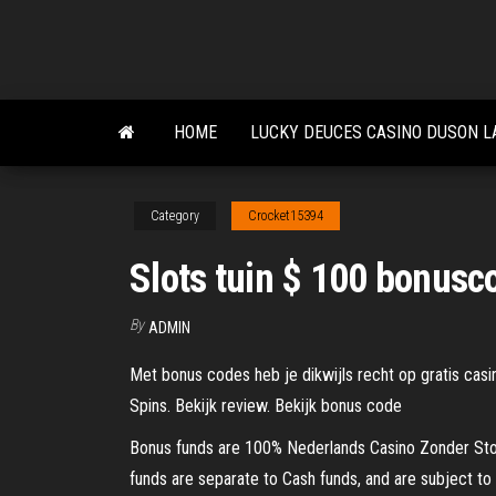
Skip
to
the
content
HOME
LUCKY DEUCES CASINO DUSON L
Category
Crocket15394
Slots tuin $ 100 bonusc
By
ADMIN
Met bonus codes heb je dikwijls recht op gratis casin
Spins. Bekijk review. Bekijk bonus code
Bonus funds are 100% Nederlands Casino Zonder Stort
funds are separate to Cash funds, and are subject to