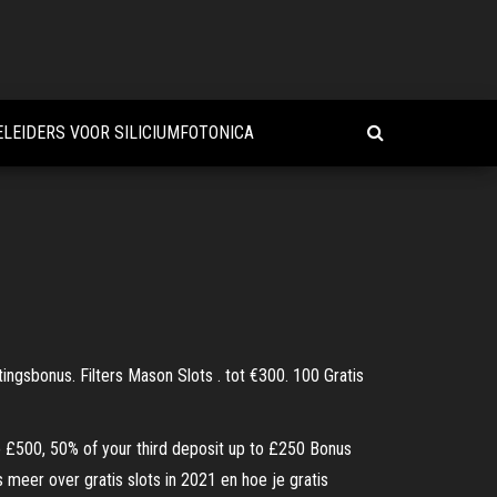
LEIDERS VOOR SILICIUMFOTONICA
ingsbonus. Filters Mason Slots . tot €300. 100 Gratis
o £500, 50% of your third deposit up to £250 Bonus
 meer over gratis slots in 2021 en hoe je gratis