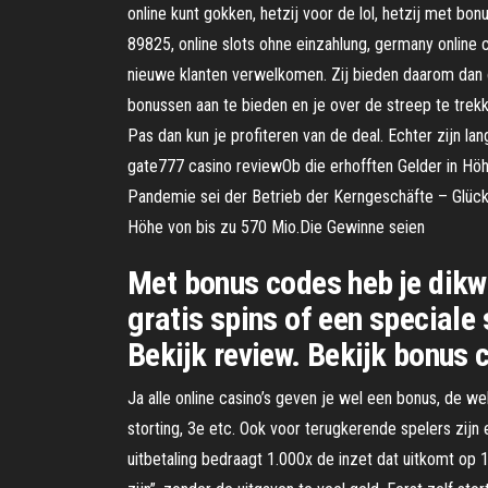
online kunt gokken, hetzij voor de lol, hetzij met bo
89825, online slots ohne einzahlung, germany online
nieuwe klanten verwelkomen. Zij bieden daarom dan 
bonussen aan te bieden en je over de streep te trek
Pas dan kun je profiteren van de deal. Echter zijn la
gate777 casino reviewOb die erhofften Gelder in Hö
Pandemie sei der Betrieb der Kerngeschäfte – Glücks
Höhe von bis zu 570 Mio.Die Gewinne seien
Met bonus codes heb je dikwi
gratis spins of een speciale
Bekijk review. Bekijk bonus
Ja alle online casino’s geven je wel een bonus, de w
storting, 3e etc. Ook voor terugkerende spelers zij
uitbetaling bedraagt 1.000x de inzet dat uitkomt op 