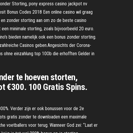
 Zonder Storting, pony express casino jackpot nv
osit Bonus Codes 2018 Een online casino wil graag
 en zonder storting aan om zo de beste casino
een minimale storting, zoals bijvoorbeeld 20 euro.
sino’s bieden namelijk ook een bonus zonder storting.
 zahlreiche Casinos geben.Angesichts der Corona-
s ohne einzahlung top 10Ob die erhofften Gelder in
nder te hoeven storten,
ot €300. 100 Gratis Spins.
f 300%. Verder zijn er ook bonussen voor de 2e
slots gratis zonder te downloaden een maximale
che voetballers voor terug. Wanneer God zei: “Laat er