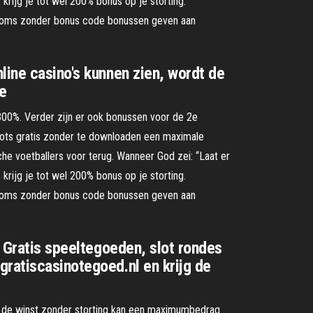
krijg je tot wel 200% bonus op je storting.
en soms zonder bonus code bonussen geven aan
line casino's kunnen zien, wordt de
e
f 300%. Verder zijn er ook bonussen voor de 2e
slots gratis zonder te downloaden een maximale
che voetballers voor terug. Wanneer God zei: “Laat er
krijg je tot wel 200% bonus op je storting.
en soms zonder bonus code bonussen geven aan
. Gratis speeltegoeden, slot rondes
gratiscasinotegoed.nl en krijg de
t de winst zonder storting kan een maximumbedrag