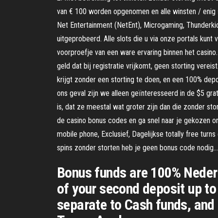
van € 100 worden opgenomen en alle winsten / enig 
Net Entertainment (NetEnt), Microgaming, Thunderkick
uitgeprobeerd. Alle slots die u via onze portals kunt
voorproefje van een ware ervaring binnen het casin
geld dat bij registratie vrijkomt, geen storting ver
krijgt zonder een storting te doen, en een 100% depo
ons geval zijn we alleen geïnteresseerd in de $5 gra
is, dat ze meestal wat groter zijn dan die zonder sto
de casino bonus codes en ga snel naar je gekozen on
mobile phone, Exclusief, Dagelijkse totally free tur
spins zonder storten heb je geen bonus code nodig.
Bonus funds are 100% Nederl
of your second deposit up to
separate to Cash funds, and 