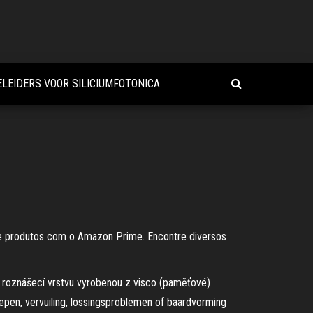
LEIDERS VOOR SILICIUMFOTONICA
de produtos com o Amazon Prime. Encontre diversos
 roznášecí vrstvu vyrobenou z visco (paměťové)
trepen, vervuiling, lossingsproblemen of baardvorming