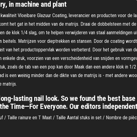
y, in machine and plant
 kwaliteit Vloeibare Glazuur Coating, leverancier en producten voor de l
 komt het gat in het midden van de matrijs. Draai de dobbelsteen met de
n de klok 1/4 slag, om te helpen verwijderen van staal aanmeldingen ui
beitels. Matrijzen voor dieptrekken en stansen. Door de coating wordt
eit van het productoppervlak worden verbeterd. Door het gebruik van d
en enkele druk, voorzien van een verscheidenheid van snijden en vormgev
uk, zoals de tab van een pop kan door Maak dan een andere klok in 1/2 s
ad is een weinig minder dan de dikte van de matrijs is - met andere wo
 matrijs.
 long-lasting nail look. So we found the best bas
l the Time—For Everyone. Our editors independen
leuf / Taille rainure en T Maat / Taille Aantal stuks in set / Nombre de p