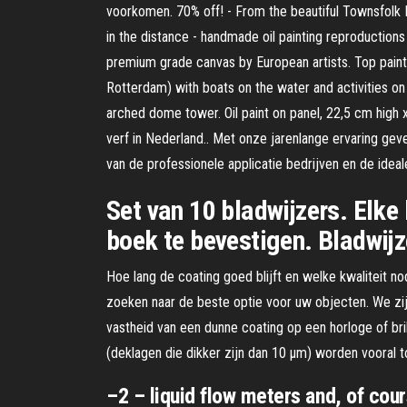
voorkomen. 70% off! - From the beautiful Townsfolk 
in the distance - handmade oil painting reproductions
premium grade canvas by European artists. Top paint
Rotterdam) with boats on the water and activities on t
arched dome tower. Oil paint on panel, 22,5 cm high x
verf in Nederland.. Met onze jarenlange ervaring ge
van de professionele applicatie bedrijven en de idea
Set van 10 bladwijzers. Elke
boek te bevestigen. Bladwij
Hoe lang de coating goed blijft en welke kwaliteit n
zoeken naar de beste optie voor uw objecten. We zijn
vastheid van een dunne coating op een horloge of bril
(deklagen die dikker zijn dan 10 µm) worden vooral t
–2 – liquid flow meters and, of cou