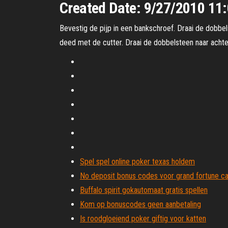
Created Date: 9/27/2010 11
Bevestig de pijp in een bankschroef. Draai de dobbels
deed met de cutter. Draai de dobbelsteen naar achter
Spel spel online poker texas holdem
No deposit bonus codes voor grand fortune ca
Buffalo spirit gokautomaat gratis spellen
Kom op bonuscodes geen aanbetaling
Is roodgloeiend poker giftig voor katten