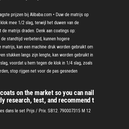
aagste prijzen bij Alibaba.com • Duw de matrijs op
 klok mee 1/2 slag, terwijl het duwen van de
t de matrijs draden. Denk aan coatings op:
 de standtijd verbeterd, kunnen hogere
e matrijs, kan een machine druk worden gebruikt om
en stukken langs zijn lengte, kan worden gebruikt in
lag, voordat u hem tegen de klok in 1/4 slag, zoals
orden, stop rijgen net voor de pas gesneden
e coats on the market so you can nail
tly research, test, and recommend t
ièces dans le set Prijs / Prix. SB12. 790007315 M 12