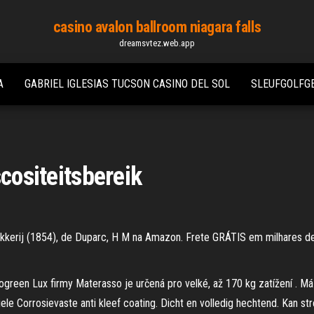
casino avalon ballroom niagara falls
dreamsvtez.web.app
A
GABRIEL IGLESIAS TUCSON CASINO DEL SOL
SLEUFGOLFGE
scositeitsbereik
okkerij (1854), de Duparc, H M na Amazon. Frete GRÁTIS em milhares 
reen Lux firmy Materasso je určená pro velké, až 170 kg zatížení . Má
riele Corrosievaste anti kleef coating. Dicht en volledig hechtend. Kan s