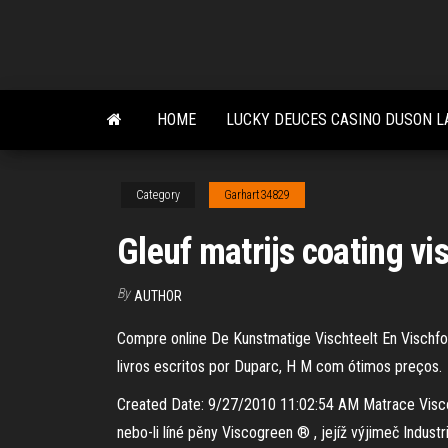
Skip
to
the
content
HOME
LUCKY DEUCES CASINO DUSON L
Category
Garhart34829
Gleuf matrijs coating vi
By
AUTHOR
Compre online De Kunstmatige Vischteelt En Vischf
livros escritos por Duparc, H M com ótimos preços.
Created Date: 9/27/2010 11:02:54 AM Matrace Viscog
nebo-li líné pěny Viscogreen ® , jejíž výjimeč Indust