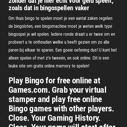
zonder dat je hier echt voor geld speelt,
zoals dat in bingospellen vaker
Om thuis bingo te spelen moet je een aantal zaken regelen:
de bingoloten, een bingomachine moet je weten welk type
bingospel je wil spelen. Iedere ronde draait u er twee om en
probeert u te onthouden welke u heeft gezien om zo alle
paren bij elkaar te sparen. Een goeie oefening dus! U kunt het
alleen spelen of met z’n tweeën, en ook online. Dit is een
leuke site om gratis online memory te spelen!
Play Bingo for free online at
Games.com. Grab your virtual
stamper and play free online
Bingo games with other players.
Close. Your Gaming History.