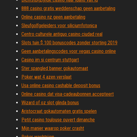
888 casino gratis weddenschap geen aanbetaling
Online casino nz geen aanbetaling
Sleufgolfgeleiders voor siliciumfotonica
Centro culturele antiguo casino ciudad real
Slots tuin $ 100 bonuscodes zonder storting 2019
Geen aanbetalingscodes voor vegas casino online
Casino im si centrum stuttgart
Ster spangled banner gokautomaat
Poker wat 4 azen verslaat
Usa online casino cashable deposit bonus
Online casino dat visa-cadeaubonnen accepteert
Wizard of oz slot glinda bonus
Aristocraat gokautomaten gratis spelen
Petit casino toulouse ouvert dimanche
Mijn manier waarop poker crasht
Poker wachtrijen