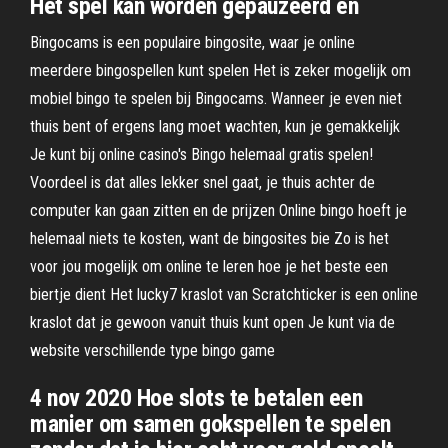
Het spel kan worden gepauzeerd en
Bingocams is een populaire bingosite, waar je online
meerdere bingospellen kunt spelen Het is zeker mogelijk om
mobiel bingo te spelen bij Bingocams. Wanneer je even niet
thuis bent of ergens lang moet wachten, kun je gemakkelijk
Je kunt bij online casino's Bingo helemaal gratis spelen!
Voordeel is dat alles lekker snel gaat, je thuis achter de
computer kan gaan zitten en de prijzen Online bingo hoeft je
helemaal niets te kosten, want de bingosites bie Zo is het
voor jou mogelijk om online te leren hoe je het beste een
biertje dient Het lucky7 kraslot van Scratchticker is een online
kraslot dat je gewoon vanuit thuis kunt open Je kunt via de
website verschillende type bingo game
4 nov 2020 Hoe slots te betalen een
manier om samen gokspellen te spelen