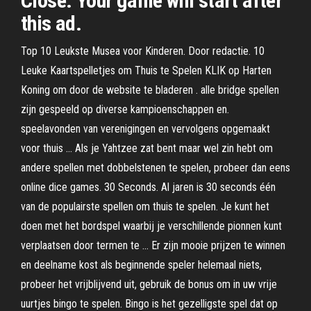
Close. Your game will start after
this ad.
Top 10 Leukste Musea voor Kinderen. Door redactie. 10
Leuke Kaartspelletjes om Thuis te Spelen KLIK op Harten
Koning om door de website te bladeren . alle bridge spellen
zijn gespeeld op diverse kampioenschappen en.
speelavonden van verenigingen en vervolgens opgemaakt
voor thuis … Als je Yahtzee zat bent maar wel zin hebt om
andere spellen met dobbelstenen te spelen, probeer dan eens
online dice games. 30 Seconds. Al jaren is 30 seconds één
van de populairste spellen om thuis te spelen. Je kunt het
doen met het bordspel waarbij je verschillende pionnen kunt
verplaatsen door termen te … Er zijn mooie prijzen te winnen
en deelname kost als beginnende speler helemaal niets,
probeer het vrijblijvend uit, gebruik de bonus om in uw vrije
uurtjes bingo te spelen. Bingo is het gezelligste spel dat op