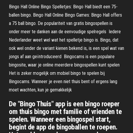
Bingo Hall Online Bingo Spelletjes: Bingo Hall biedt een 75-
ballen bingo. Bingo Hall Online Bingo Games: Bingo Hall offers
a 75 ball bingo. De populariteit van gratis bingospellen is
onder meer te danken aan de eenvoudige spelregels Iedere
Nederlander weet wel wat het spelletje bingo is. Bingo, dat
ook wel onder de variant kienen bekend is, is een spel wat van
jongs af aan geïntroduceerd Bingocams is een populaire
bingosite, waar je online meerdere bingospellen kunt spelen
Het is zeker mogelijk om mobiel bingo te spelen bij
Bingocams. Wanneer je even niet thuis bent of ergens lang
moet wachten, kun je gemakkelijk
De "Bingo Thuis" app is een bingo roeper
om thuis bingo met familie of vrienden te
spelen. Wanneer een bingospel start,
begint de app de bingoballen te roepen.