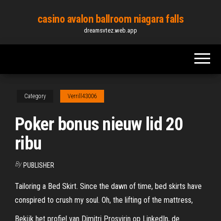
Skip
casino avalon ballroom niagara falls
to
dreamsvtez.web.app
the
content
Category
Verrill43006
Poker bonus nieuw lid 20
ribu
By
PUBLISHER
Tailoring a Bed Skirt. Since the dawn of time, bed skirts have
conspired to crush my soul. Oh, the lifting of the mattress,
Bekijk het profiel van Dimitri Prosvirin op LinkedIn, de